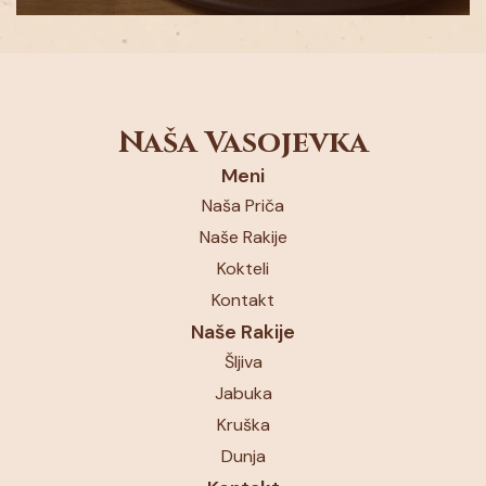
Naša Vasojevka
Meni
Naša Priča
Naše Rakije
Kokteli
Kontakt
Naše Rakije
Šljiva
Jabuka
Kruška
Dunja