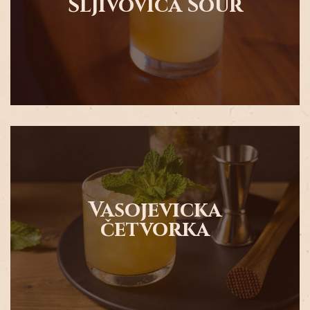
Šljivovica Sour
• Malo meda
• Svež limunov sok
• Rakija šljiva
Šljivovica Sour
Sve sastojke protresite sa ledom.
Vasojevicka
• 10 ml rakije od kruške
četvorka
• 10 ml rakije od kruške
• 20 ml rakije od jabuke
• 30 ml rakije od šljive
Vasojevicka četvorka