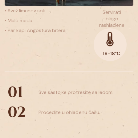
• Svež limunov sok
Servirati
blago
• Malo meda
rashlađene
• Par kapi Angostura bitera
16-
18°C
01
Sve sastojke protresite sa ledom.
02
Procedite u ohlađenu čašu.