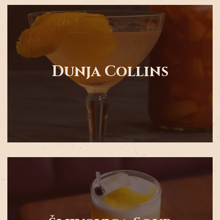
Sve sastojke protresite sa ledom.
• Malo meda
Dunja Collins
• Malo meda
• Svež limunov sok
• 30 ml rakije od dunje
Dunja Collins
limuna.
Sve sastojke spojiti i poslužiti sa ledom i kriškom
• Malo meda