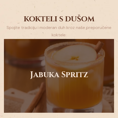
KOKTELI S DUŠOM
Spojite tradiciju i moderan duh kroz naše preporučene
koktele.
Sve sastojke protresite sa ledom.
• Malo meda
Jabuka Spritz
• Malo meda
• Svež limunov sok
• 30 ml rakije od jabuke
Jabuka Spritz