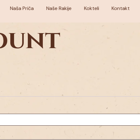
Naša Priča
Naše Rakije
Kokteli
Kontakt
ount