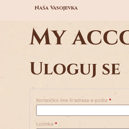
Naša Vasojevka
My acc
Uloguj se
Korisničko ime ili adresa e-pošte
*
Lozinka
*