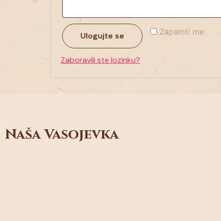
Zapamti me
Ulogujte se
Zaboravili ste lozinku?
Naša Vasojevka