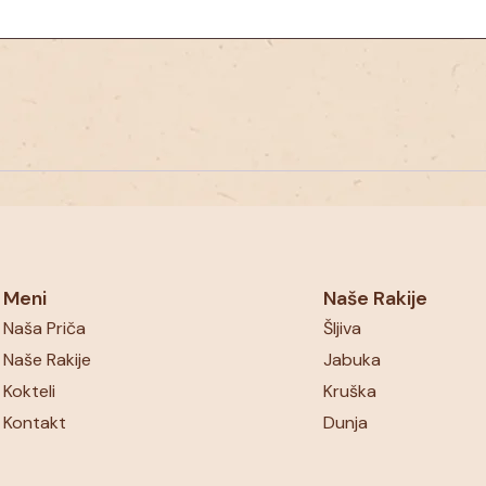
Meni
Naše Rakije
Naša Priča
Šljiva
Naše Rakije
Jabuka
Kokteli
Kruška
Kontakt
Dunja